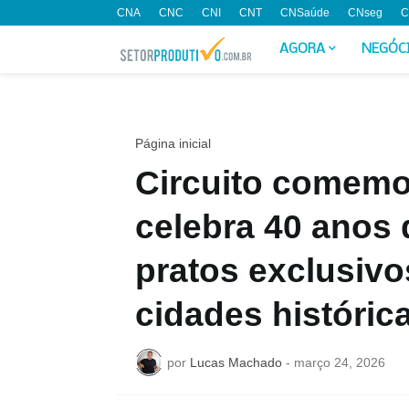
CNA
CNC
CNI
CNT
CNSaúde
CNseg
C
AGORA
NEGÓC
Página inicial
Circuito comemo
celebra 40 anos
pratos exclusivo
cidades históric
por
Lucas Machado
-
março 24, 2026