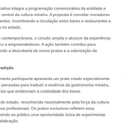
ciativa integra a programação comemorativa da entidade e
central da cultura mineira. A proposta é
convidar
moradores
entos, incentivando a circulação entre bares e restaurantes e
s no estado.
s contemporâneos, o circuito amplia o alcance da experiência
lico e empreendedores. A ação também contribui para
ando a descoberta de novos pratos e a valorização da
radição
imento
participante apresenta um prato criado especialmente
m pensadas para traduzir a essência da gastronomia mineira,
rais que evidenciam a criatividade dos bares.
 do estado, reconhecida nacionalmente pela força da cultura
s profissionais. Os pratos exclusivos refletem essa
ecendo ao público uma oportunidade única de experimentar
elebração.