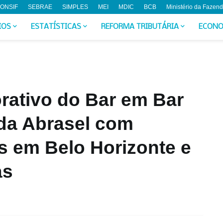
ONSIF
SEBRAE
SIMPLES
MEI
MDIC
BCB
Ministério da Fazen
IOS
ESTATÍSTICAS
REFORMA TRIBUTÁRIA
ECONO
rativo do Bar em Bar
 da Abrasel com
s em Belo Horizonte e
as