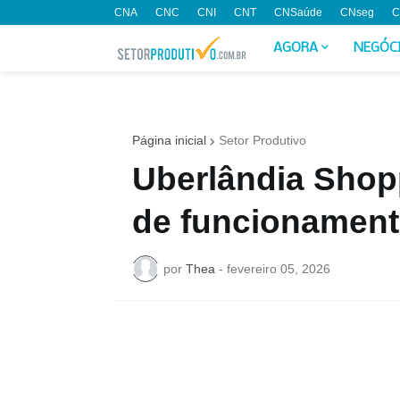
CNA
CNC
CNI
CNT
CNSaúde
CNseg
C
AGORA
NEGÓC
Página inicial
Setor Produtivo
Uberlândia Shop
de funcionament
por
Thea
-
fevereiro 05, 2026