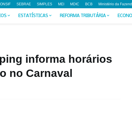
ONSIF
SEBRAE
SIMPLES
MEI
MDIC
BCB
Ministério da Fazen
IOS
ESTATÍSTICAS
REFORMA TRIBUTÁRIA
ECONO
ping informa horários
o no Carnaval