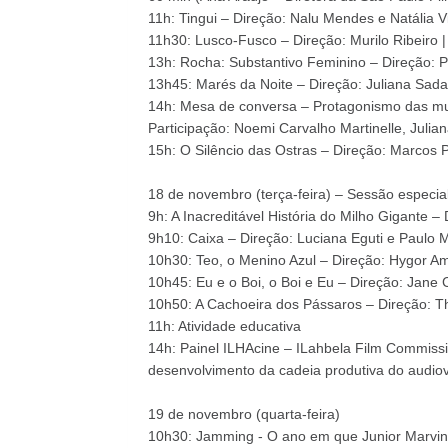
11h: Tingui – Direção: Nalu Mendes e Natália Vi
11h30: Lusco-Fusco – Direção: Murilo Ribeiro |
13h: Rocha: Substantivo Feminino – Direção: Pa
13h45: Marés da Noite – Direção: Juliana Sada 
14h: Mesa de conversa – Protagonismo das mu
Participação: Noemi Carvalho Martinelle, Juli
15h: O Silêncio das Ostras – Direção: Marcos P
18 de novembro (terça-feira) – Sessão especial
9h: A Inacreditável História do Milho Gigante – 
9h10: Caixa – Direção: Luciana Eguti e Paulo 
10h30: Teo, o Menino Azul – Direção: Hygor Am
10h45: Eu e o Boi, o Boi e Eu – Direção: Jane 
10h50: A Cachoeira dos Pássaros – Direção: T
11h: Atividade educativa
14h: Painel ILHAcine – ILahbela Film Commiss
desenvolvimento da cadeia produtiva do audiovi
19 de novembro (quarta-feira)
10h30: Jamming - O ano em que Junior Marvin 