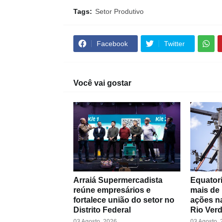
Tags:
Setor Produtivo
Facebook
Twitter
Você vai gostar
Arraiá Supermercadista
Equatori
reúne empresários e
mais de
fortalece união do setor no
ações na
Distrito Federal
Rio Ver
03 Agosto, 2026
03 Agosto,