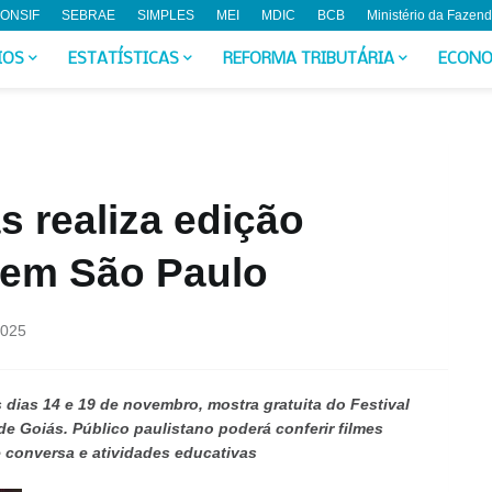
ONSIF
SEBRAE
SIMPLES
MEI
MDIC
BCB
Ministério da Fazen
IOS
ESTATÍSTICAS
REFORMA TRIBUTÁRIA
ECONO
 realiza edição
 em São Paulo
2025
 dias 14 e 19 de novembro, mostra gratuita do Festival
e Goiás. Público paulistano poderá conferir filmes
e conversa e atividades educativas