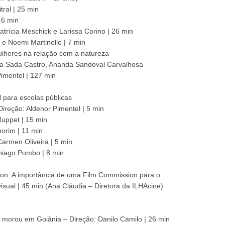
tral | 25 min
 6 min
trícia Meschick e Larissa Corino | 26 min
e Noemi Martinelle | 7 min
lheres na relação com a natureza
ana Sada Castro, Ananda Sandoval Carvalhosa
imentel | 127 min
 para escolas públicas
Direção: Aldenor Pimentel | 5 min
Muppet | 15 min
orim | 11 min
Carmen Oliveira | 5 min
hiago Pombo | 8 min
ion: A importância de uma Film Commission para o
sual | 45 min (Ana Cláudia – Diretora da ILHAcine)
morou em Goiânia – Direção: Danilo Camilo | 26 min