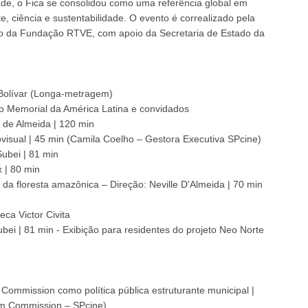
e, o Fica se consolidou como uma referência global em
te, ciência e sustentabilidade. O evento é correalizado pela
io da Fundação RTVE, com apoio da Secretaria de Estado da
 Bolívar (Longa-metragem)
 do Memorial da América Latina e convidados
 de Almeida | 120 min
ovisual | 45 min (Camila Coelho – Gestora Executiva SPcine)
ubei | 81 min
 | 80 min
a floresta amazônica – Direção: Neville D'Almeida | 70 min
ca Victor Civita
bei | 81 min - Exibição para residentes do projeto Neo Norte
Commission como política pública estruturante municipal |
ilm Commission – SPcine)