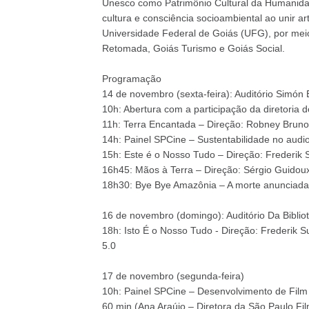
Unesco como Patrimônio Cultural da Humanidad
cultura e consciência socioambiental ao unir ar
Universidade Federal de Goiás (UFG), por me
Retomada, Goiás Turismo e Goiás Social.
Programação
14 de novembro (sexta-feira): Auditório Simón
10h: Abertura com a participação da diretoria
11h: Terra Encantada – Direção: Robney Bruno
14h: Painel SPCine – Sustentabilidade no audi
15h: Este é o Nosso Tudo – Direção: Frederik S
16h45: Mãos à Terra – Direção: Sérgio Guidoux
18h30: Bye Bye Amazônia – A morte anunciada d
16 de novembro (domingo): Auditório Da Bibliote
18h: Isto É o Nosso Tudo - Direção: Frederik Su
5.0
17 de novembro (segunda-feira)
10h: Painel SPCine – Desenvolvimento de Film 
60 min (Ana Araújo – Diretora da São Paulo F