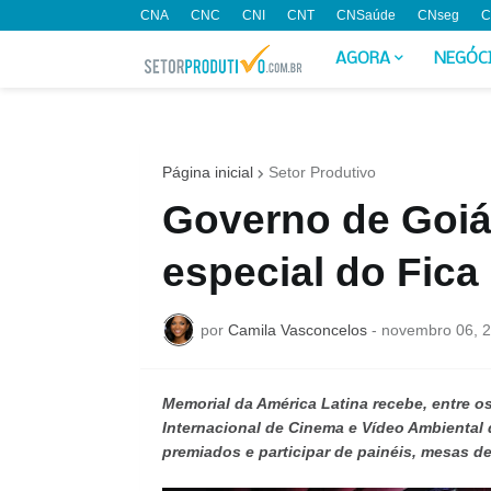
CNA
CNC
CNI
CNT
CNSaúde
CNseg
C
AGORA
NEGÓC
Página inicial
Setor Produtivo
Governo de Goiás
especial do Fica
por
Camila Vasconcelos
-
novembro 06, 
Memorial da América Latina recebe, entre os
Internacional de Cinema e Vídeo Ambiental d
premiados e participar de painéis, mesas d