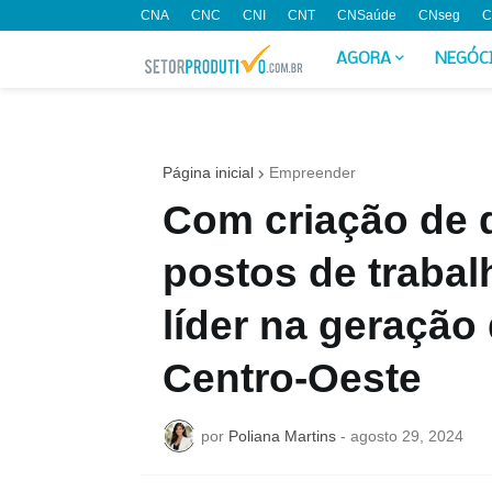
CNA
CNC
CNI
CNT
CNSaúde
CNseg
C
AGORA
NEGÓC
Página inicial
Empreender
Com criação de 
postos de trabal
líder na geraçã
Centro-Oeste
por
Poliana Martins
-
agosto 29, 2024