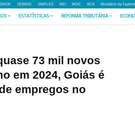
ONSIF
SEBRAE
SIMPLES
MEI
MDIC
BCB
Ministério da Fazen
IOS
ESTATÍSTICAS
REFORMA TRIBUTÁRIA
ECONO
quase 73 mil novos
ho em 2024, Goiás é
o de empregos no