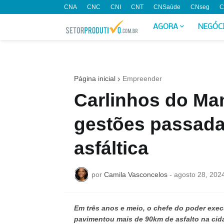
CNA
CNC
CNI
CNT
CNSaúde
CNseg
C
AGORA
NEGÓC
Página inicial
Empreender
Carlinhos do Ma
gestões passad
asfáltica
por
Camila Vasconcelos
-
agosto 28, 202
Em três anos e meio, o chefe do poder exec
pavimentou mais de 90km de asfalto na cid