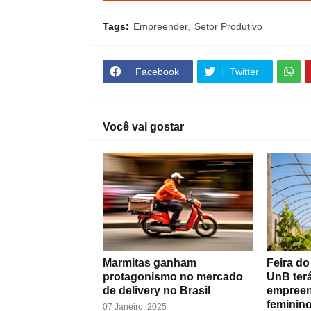
Tags:
Empreender
Setor Produtivo
Facebook
Twitter
Você vai gostar
Marmitas ganham
Feira do
protagonismo no mercado
UnB terá
de delivery no Brasil
empree
feminin
07 Janeiro, 2025