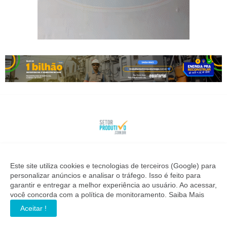
SETOR PRODUTIVO
Este site utiliza cookies e tecnologias de terceiros (Google) para
personalizar anúncios e analisar o tráfego. Isso é feito para
Notícias de quem investe no desenvolvimento industrial,
garantir e entregar a melhor experiência ao usuário. Ao acessar,
econômico e geração de empregos. Informação precisa para
você concorda com a política de monitoramento.
Saiba Mais
quem toma decisões importantes.
Aceitar !