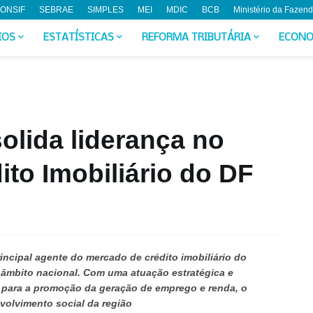
ONSIF
SEBRAE
SIMPLES
MEI
MDIC
BCB
Ministério da Fazen
IOS
ESTATÍSTICAS
REFORMA TRIBUTÁRIA
ECONO
lida liderança no
to Imobiliário do DF
ncipal agente do mercado de crédito imobiliário do
 âmbito nacional. Com uma atuação estratégica e
e para a promoção da geração de emprego e renda, o
volvimento social da região