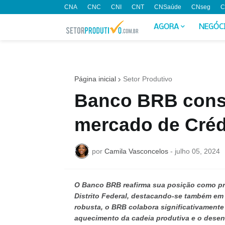
CNA
CNC
CNI
CNT
CNSaúde
CNseg
C
AGORA
NEGÓC
Página inicial
Setor Produtivo
Banco BRB conso
mercado de Crédi
por
Camila Vasconcelos
-
julho 05, 2024
O Banco BRB reafirma sua posição como pri
Distrito Federal, destacando-se também em
robusta, o BRB colabora significativament
aquecimento da cadeia produtiva e o desen