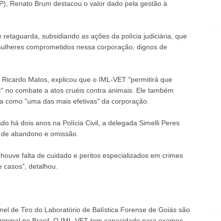
SP), Renato Brum destacou o valor dado pela gestão à
de retaguarda, subsidiando as ações da polícia judiciária, que
 mulheres comprometidos nessa corporação, dignos de
a, Ricardo Matos, explicou que o IML-VET "permitirá que
" no combate a atos cruéis contra animais. Ele também
fica como "uma das mais efetivas" da corporação.
o há dois anos na Polícia Civil, a delegada Simelli Peres
 de abandono e omissão.
 houve falta de cuidado e peritos especializados em crimes
 casos", detalhou.
nel de Tiro do Laboratório de Balística Forense de Goiás são
 criminal no Brasil. O IML-VET tem capacidade para exames