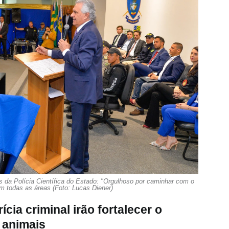
s da Polícia Científica do Estado: "Orgulhoso por caminhar com o
m todas as áreas (Foto: Lucas Diener)
cia criminal irão fortalecer o
 animais