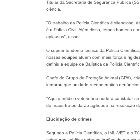
Titular da Secretaria de Segurança Pública (S
ciência.
"O trabalho da Polícia Científica é silencioso, 
é a Polícia Civil. Além disso, temos homens e
aplausos", disse.
O superintendente técnico da Polícia Científic
nossas equipes atuem com mais força e rigidez
definiu a equipe de Balística da Polícia Cientí
Chefe do Grupo de Proteção Animal (GPA), criad
lembrou que unidade recebe muitas denúncias
"Aqui o médico veterinário poderá constatar se
de maus-tratos darão agilidade na resolução de
Elucidação de crimes
Segundo a Polícia Científica, o IML-VET e o Tú
estruturas inéditas entre os órgãos de perícia