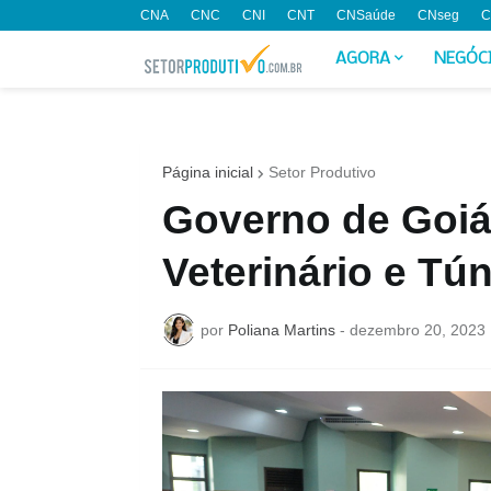
CNA
CNC
CNI
CNT
CNSaúde
CNseg
C
AGORA
NEGÓC
Página inicial
Setor Produtivo
Governo de Goiá
Veterinário e Tún
por
Poliana Martins
-
dezembro 20, 2023