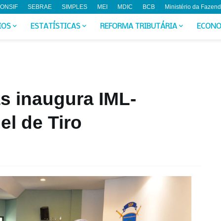
ONSIF
SEBRAE
SIMPLES
MEI
MDIC
BCB
Ministério da Fazen
IOS
ESTATÍSTICAS
REFORMA TRIBUTÁRIA
ECONO
s inaugura IML-
el de Tiro