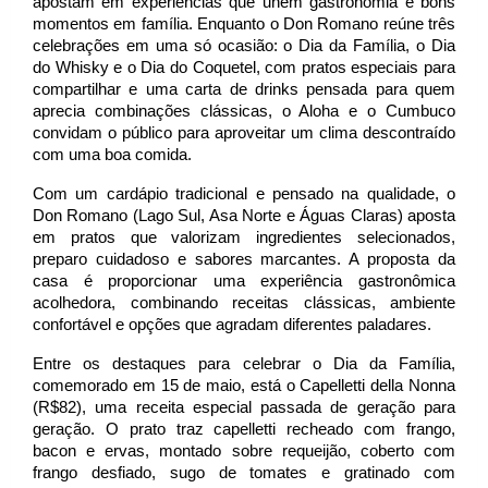
apostam em experiências que unem gastronomia e bons 
momentos em família. Enquanto o Don Romano reúne três 
celebrações em uma só ocasião: o Dia da Família, o Dia 
do Whisky e o Dia do Coquetel, com pratos especiais para 
compartilhar e uma carta de drinks pensada para quem 
aprecia combinações clássicas, o Aloha e o Cumbuco 
convidam o público para aproveitar um clima descontraído 
com uma boa comida. 
Com um cardápio tradicional e pensado na qualidade, o 
Don Romano (Lago Sul, Asa Norte e Águas Claras) aposta 
em pratos que valorizam ingredientes selecionados, 
preparo cuidadoso e sabores marcantes. A proposta da 
casa é proporcionar uma experiência gastronômica 
acolhedora, combinando receitas clássicas, ambiente 
confortável e opções que agradam diferentes paladares.
Entre os destaques para celebrar o Dia da Família, 
comemorado em 15 de maio, está o Capelletti della Nonna 
(R$82), uma receita especial passada de geração para 
geração. O prato traz capelletti recheado com frango, 
bacon e ervas, montado sobre requeijão, coberto com 
frango desfiado, sugo de tomates e gratinado com 