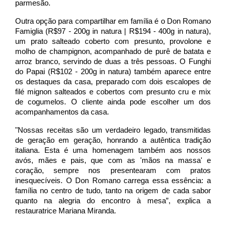
parmesão. 
Outra opção para compartilhar em família é o Don Romano 
Famiglia (R$97 - 200g in natura | R$194 - 400g in natura), 
um prato salteado coberto com presunto, provolone e 
molho de champignon, acompanhado de purê de batata e 
arroz branco, servindo de duas a três pessoas. O Funghi 
do Papai (R$102 - 200g in natura) também aparece entre 
os destaques da casa, preparado com dois escalopes de 
filé mignon salteados e cobertos com presunto cru e mix 
de cogumelos. O cliente ainda pode escolher um dos 
acompanhamentos da casa. 
"Nossas receitas são um verdadeiro legado, transmitidas 
de geração em geração, honrando a autêntica tradição 
italiana. Esta é uma homenagem também aos nossos 
avós, mães e pais, que com as 'mãos na massa' e 
coração, sempre nos presentearam com pratos 
inesquecíveis. O Don Romano carrega essa essência: a 
família no centro de tudo, tanto na origem de cada sabor 
quanto na alegria do encontro à mesa”, explica a 
restauratrice Mariana Miranda. 