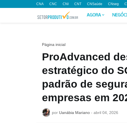
CNA
CNC
CNI
CNT
CNSaúde
CNseg
C
AGORA
NEGÓC
Página inicial
ProAdvanced des
estratégico do 
padrão de segura
empresas em 20
por
Uanábia Mariano
-
abril 04, 2026