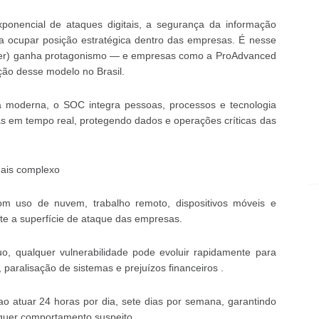
onencial de ataques digitais, a segurança da informação
a ocupar posição estratégica dentro das empresas. É nesse
nter) ganha protagonismo — e empresas como a ProAdvanced
ão desse modelo no Brasil.
a moderna, o SOC integra pessoas, processos e tecnologia
as em tempo real, protegendo dados e operações críticas das
ais complexo
om uso de nuvem, trabalho remoto, dispositivos móveis e
nte a superfície de ataque das empresas.
, qualquer vulnerabilidade pode evoluir rapidamente para
aralisação de sistemas e prejuízos financeiros .
ao atuar 24 horas por dia, sete dias por semana, garantindo
lquer comportamento suspeito .