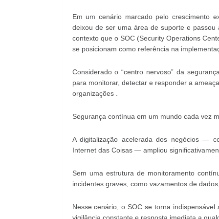
Em um cenário marcado pelo crescimento exp
deixou de ser uma área de suporte e passou 
contexto que o SOC (Security Operations Ce
se posicionam como referência na implementaç
Considerado o “centro nervoso” da seguranç
para monitorar, detectar e responder a ameaç
organizações .
Segurança contínua em um mundo cada vez m
A digitalização acelerada dos negócios — c
Internet das Coisas — ampliou significativame
Sem uma estrutura de monitoramento contínuo
incidentes graves, como vazamentos de dados, p
Nesse cenário, o SOC se torna indispensável 
vigilância constante e resposta imediata a qua