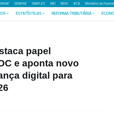
ONSIF
SEBRAE
SIMPLES
MEI
MDIC
BCB
Ministério da Fazen
IOS
ESTATÍSTICAS
REFORMA TRIBUTÁRIA
ECONO
taca papel
SOC e aponta novo
nça digital para
26