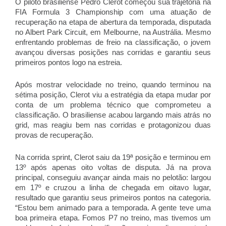
O piloto brasiliense Pedro Clerot começou sua trajetória na
FIA Formula 3 Championship com uma atuação de
recuperação na etapa de abertura da temporada, disputada
no Albert Park Circuit, em Melbourne, na Austrália. Mesmo
enfrentando problemas de freio na classificação, o jovem
avançou diversas posições nas corridas e garantiu seus
primeiros pontos logo na estreia.
Após mostrar velocidade no treino, quando terminou na
sétima posição, Clerot viu a estratégia da etapa mudar por
conta de um problema técnico que comprometeu a
classificação. O brasiliense acabou largando mais atrás no
grid, mas reagiu bem nas corridas e protagonizou duas
provas de recuperação.
Na corrida sprint, Clerot saiu da 19ª posição e terminou em
13º após apenas oito voltas de disputa. Já na prova
principal, conseguiu avançar ainda mais no pelotão: largou
em 17º e cruzou a linha de chegada em oitavo lugar,
resultado que garantiu seus primeiros pontos na categoria.
“Estou bem animado para a temporada. A gente teve uma
boa primeira etapa. Fomos P7 no treino, mas tivemos um