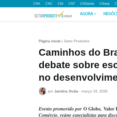
CNA
CNC
CNI
CNT
CNSaúde
CNseg
C
AGORA
NEGÓC
Página inicial
Setor Produtivo
Caminhos do Bra
debate sobre esc
no desenvolvime
por
Jaindna Jhulia
-
março 19, 2026
Evento promovido por
O Globo
,
Valor
Comércio, reúne especialistas para disc