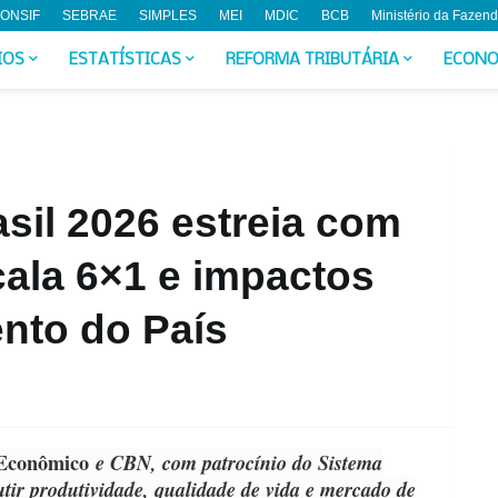
ONSIF
SEBRAE
SIMPLES
MEI
MDIC
BCB
Ministério da Fazen
IOS
ESTATÍSTICAS
REFORMA TRIBUTÁRIA
ECONO
sil 2026 estreia com
ala 6×1 e impactos
nto do País
 Econômico
e CBN, com patrocínio do Sistema
utir produtividade, qualidade de vida e mercado de