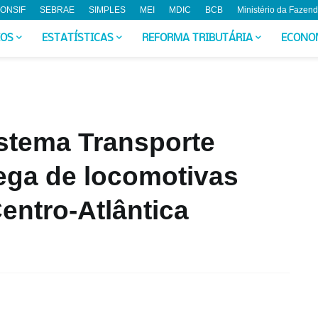
ONSIF
SEBRAE
SIMPLES
MEI
MDIC
BCB
Ministério da Fazen
IOS
ESTATÍSTICAS
REFORMA TRIBUTÁRIA
ECONO
istema Transporte
rega de locomotivas
Centro-Atlântica