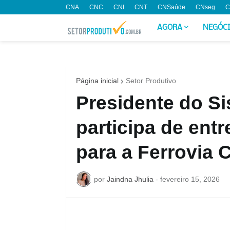
CNA
CNC
CNI
CNT
CNSaúde
CNseg
C
AGORA
NEGÓC
Página inicial
Setor Produtivo
Presidente do S
participa de ent
para a Ferrovia 
por
Jaindna Jhulia
-
fevereiro 15, 2026