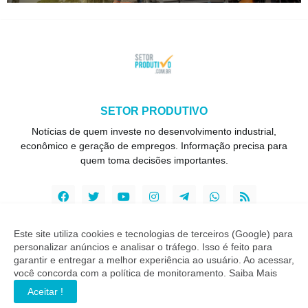
SETOR PRODUTIVO
Notícias de quem investe no desenvolvimento industrial,
econômico e geração de empregos. Informação precisa para
quem toma decisões importantes.
Este site utiliza cookies e tecnologias de terceiros (Google) para
personalizar anúncios e analisar o tráfego. Isso é feito para
Copyright ©
2026
Setor Produtivo
garantir e entregar a melhor experiência ao usuário. Ao acessar,
você concorda com a política de monitoramento.
Saiba Mais
INÍCIO
SOBRE
CONTATO
LGPD
EXPEDIENTE
Aceitar !
EDITORIAL
MÍDIA KIT
SP ZAP