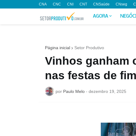
CNA
CNC
CNI
CNT
CNSaúde
CNseg
C
AGORA
NEGÓC
Página inicial
Setor Produtivo
Vinhos ganham c
nas festas de fi
por
Paulo Melo
-
dezembro 19, 2025