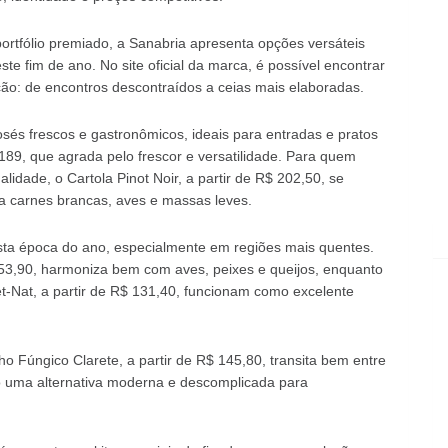
ortfólio premiado, a Sanabria apresenta opções versáteis
te fim de ano. No site oficial da marca, é possível encontrar
ação: de encontros descontraídos a ceias mais elaboradas.
sés frescos e gastronômicos, ideais para entradas e pratos
189, que agrada pelo frescor e versatilidade. Para quem
idade, o Cartola Pinot Noir, a partir de R$ 202,50, se
ra carnes brancas, aves e massas leves.
a época do ano, especialmente em regiões mais quentes.
53,90, harmoniza bem com aves, peixes e queijos, enquanto
t-Nat, a partir de R$ 131,40, funcionam como excelente
ho Fúngico Clarete, a partir de R$ 145,80, transita bem entre
do uma alternativa moderna e descomplicada para