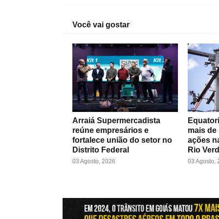
Você vai gostar
Arraiá Supermercadista
Equatori
reúne empresários e
mais de
fortalece união do setor no
ações na
Distrito Federal
Rio Ver
03 Agosto, 2026
03 Agosto,