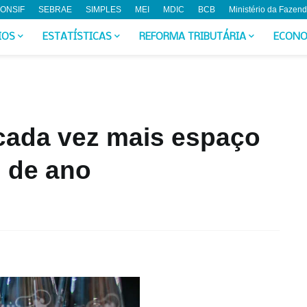
ONSIF
SEBRAE
SIMPLES
MEI
MDIC
BCB
Ministério da Fazen
IOS
ESTATÍSTICAS
REFORMA TRIBUTÁRIA
ECONO
ada vez mais espaço
m de ano