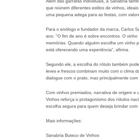
Além das garrafas individuais, a Sanabria tam
que reúnem diferentes estilos de vinhos, idea
uma pequena adega para as festas, com valores
Para o enólogo e fundador da marca, Carlos Sa
ano. “O fim de ano é sobre encontros. O vinho
memórias. Quando alguém escolhe um vinho pa
está oferecendo uma experiência”, afirma.
Segundo ele, a escolha do rótulo também pode 
leves e frescos combinam muito com o clima das
dialogue com o prato, mas principalmente com
Com vinhos premiados, narrativa de origem e u
Vinhos reforça o protagonismo dos rótulos nac
escolha segura para quem deseja brindar com au
Mais informações:
Sanabria Buteco de Vinhos