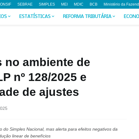
ONSIF
SEBRAE
SIMPLES
MEI
MDIC
BCB
Ministério da Fazen
IOS
ESTATÍSTICAS
REFORMA TRIBUTÁRIA
ECONO
 no ambiente de
P nº 128/2025 e
ade de ajustes
2025
 do Simples Nacional, mas alerta para efeitos negativos da
dução linear de benefícios