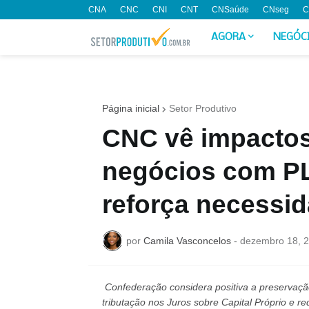
CNA
CNC
CNI
CNT
CNSaúde
CNseg
C
AGORA
NEGÓC
Página inicial
Setor Produtivo
CNC vê impactos
negócios com PL
reforça necessid
por
Camila Vasconcelos
-
dezembro 18, 
Confederação considera positiva a preservação
tributação nos Juros sobre Capital Próprio e re