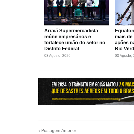
Arraiá Supermercadista
Equatori
reúne empresários e
mais de
fortalece união do setor no
ações na
Distrito Federal
Rio Ver
03 Agosto, 2026
03 Agosto,
Postagem Anterior