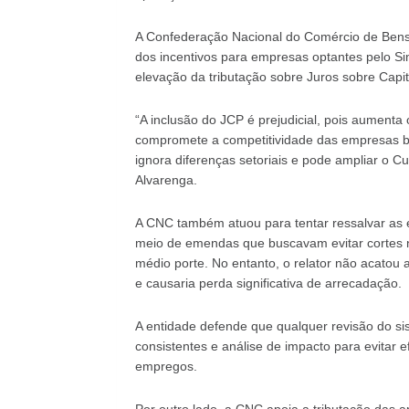
A Confederação Nacional do Comércio de Bens,
dos incentivos para empresas optantes pelo Si
elevação da tributação sobre Juros sobre Capital
“A inclusão do JCP é prejudicial, pois aumenta 
compromete a competitividade das empresas bra
ignora diferenças setoriais e pode ampliar o Cus
Alvarenga.
A CNC também atuou para tentar ressalvar as
meio de emendas que buscavam evitar cortes n
médio porte. No entanto, o relator não acatou a
e causaria perda significativa de arrecadação.
A entidade defende que qualquer revisão do sis
consistentes e análise de impacto para evitar 
empregos.
Por outro lado, a CNC apoia a tributação das a