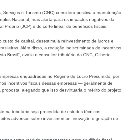
 Serviços e Turismo (CNC) considera positiva a manutenção
mples Nacional, mas alerta para os impactos negativos da
 Próprio (JCP) e do corte linear de benefícios fiscais.
o custo de capital, desestimula reinvestimento de lucros e
sileiras. Além disso, a redução indiscriminada de incentivos
to Brasil”, avalia o consultor tributário da CNC, Gilberto
 empresas enquadradas no Regime de Lucro Presumido, por
os incentivos fiscais dessas empresas — geralmente de
 proposta, alegando que isso desvirtuaria o mérito do projeto
tema tributário seja precedida de estudos técnicos
efeitos adversos sobre investimentos, inovação e geração de
postas como medida compensatória para equilíbrio fiscal,