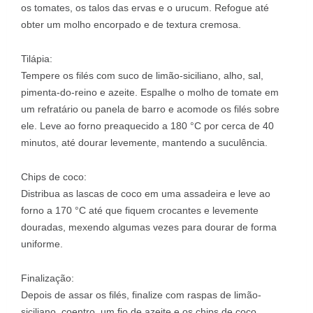
os tomates, os talos das ervas e o urucum. Refogue até
obter um molho encorpado e de textura cremosa.
Tilápia:
Tempere os filés com suco de limão-siciliano, alho, sal,
pimenta-do-reino e azeite. Espalhe o molho de tomate em
um refratário ou panela de barro e acomode os filés sobre
ele. Leve ao forno preaquecido a 180 °C por cerca de 40
minutos, até dourar levemente, mantendo a suculência.
Chips de coco:
Distribua as lascas de coco em uma assadeira e leve ao
forno a 170 °C até que fiquem crocantes e levemente
douradas, mexendo algumas vezes para dourar de forma
uniforme.
Finalização:
Depois de assar os filés, finalize com raspas de limão-
siciliano, coentro, um fio de azeite e os chips de coco.