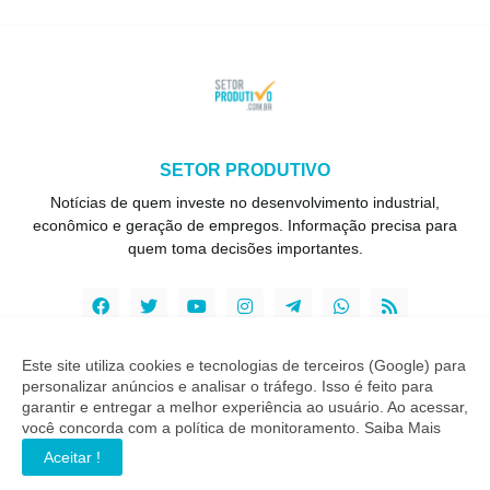
SETOR PRODUTIVO
Notícias de quem investe no desenvolvimento industrial,
econômico e geração de empregos. Informação precisa para
quem toma decisões importantes.
Este site utiliza cookies e tecnologias de terceiros (Google) para
personalizar anúncios e analisar o tráfego. Isso é feito para
Copyright ©
2026
Setor Produtivo
garantir e entregar a melhor experiência ao usuário. Ao acessar,
você concorda com a política de monitoramento.
Saiba Mais
INÍCIO
SOBRE
CONTATO
LGPD
EXPEDIENTE
Aceitar !
EDITORIAL
MÍDIA KIT
SP ZAP