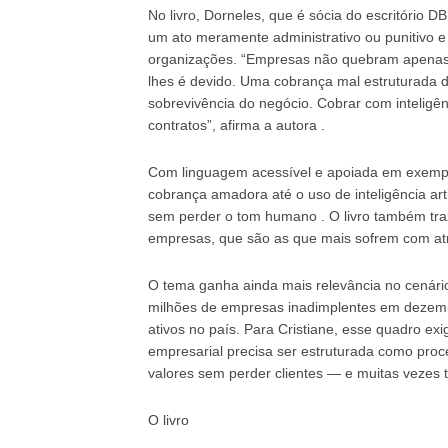
No livro, Dorneles, que é sócia do escritório 
um ato meramente administrativo ou punitivo e
organizações. “Empresas não quebram apenas p
lhes é devido. Uma cobrança mal estruturada 
sobrevivência do negócio. Cobrar com inteligên
contratos”, afirma a autora .
Com linguagem acessível e apoiada em exemplos
cobrança amadora até o uso de inteligência arti
sem perder o tom humano . O livro também tra
empresas, que são as que mais sofrem com atra
O tema ganha ainda mais relevância no cenário 
milhões de empresas inadimplentes em dezemb
ativos no país. Para Cristiane, esse quadro ex
empresarial precisa ser estruturada como proce
valores sem perder clientes — e muitas vezes t
O livro