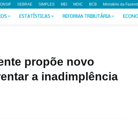
ONSIF
SEBRAE
SIMPLES
MEI
MDIC
BCB
Ministério da Fazen
IOS
ESTATÍSTICAS
REFORMA TRIBUTÁRIA
ECONO
gente propõe novo
entar a inadimplência