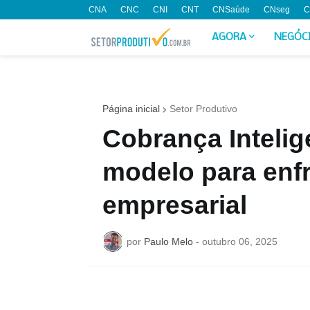
CNA
CNC
CNI
CNT
CNSaúde
CNseg
C
AGORA
NEGÓC
Página inicial
Setor Produtivo
Cobrança Inteli
modelo para enfr
empresarial
por
Paulo Melo
-
outubro 06, 2025