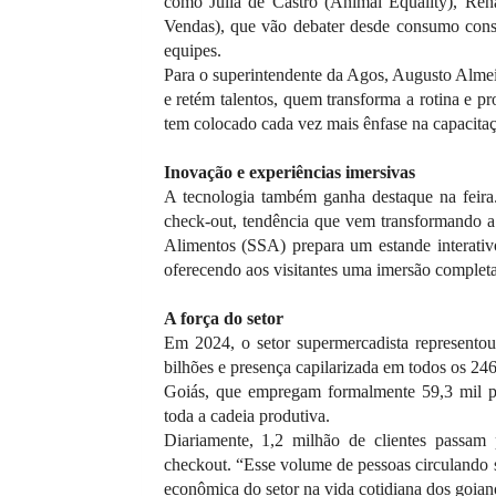
como Julia de Castro (Animal Equality), Re
Vendas), que vão debater desde consumo consc
equipes.
Para o superintendente da Agos, Augusto Almei
e retém talentos, quem transforma a rotina e 
tem colocado cada vez mais ênfase na capacitaç
Inovação e experiências imersivas
A tecnologia também ganha destaque na feira
check-out, tendência que vem transformando a 
Alimentos (SSA) prepara um estande interativo 
oferecendo aos visitantes uma imersão complet
A força do setor
Em 2024, o setor supermercadista represent
bilhões e presença capilarizada em todos os 2
Goiás, que empregam formalmente 59,3 mil pe
toda a cadeia produtiva.
Diariamente, 1,2 milhão de clientes passam
checkout. “Esse volume de pessoas circulando s
econômica do setor na vida cotidiana dos goia