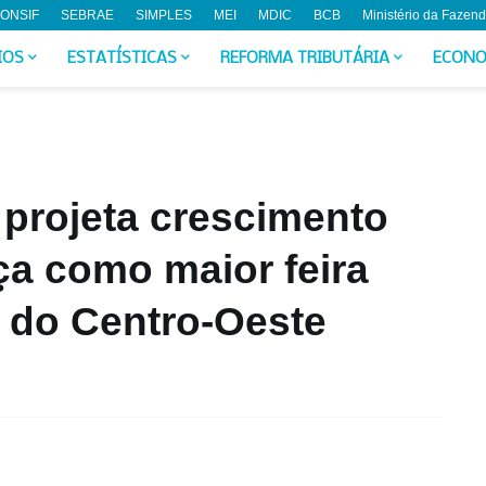
ONSIF
SEBRAE
SIMPLES
MEI
MDIC
BCB
Ministério da Fazen
IOS
ESTATÍSTICAS
REFORMA TRIBUTÁRIA
ECONO
projeta crescimento
nça como maior feira
 do Centro-Oeste