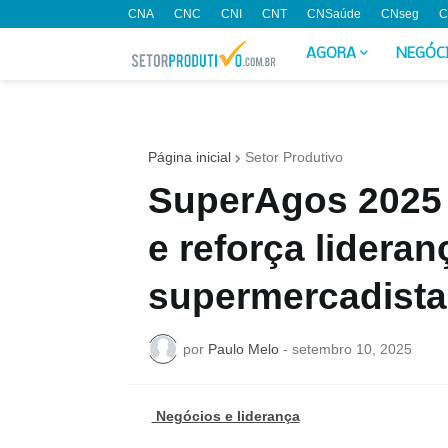
CNA
CNC
CNI
CNT
CNSaúde
CNseg
C
AGORA
NEGÓC
Página inicial
Setor Produtivo
SuperAgos 2025 
e reforça lidera
supermercadista
por
Paulo Melo
-
setembro 10, 2025
Negócios e liderança