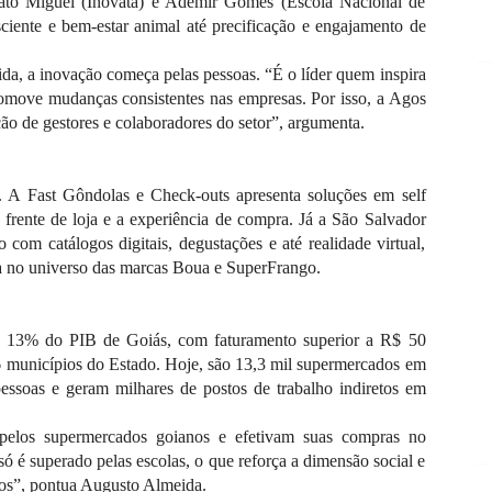
nato Miguel (Inovata) e Ademir Gomes (Escola Nacional de
iente e bem-estar animal até precificação e engajamento de
da, a inovação começa pelas pessoas. “É o líder quem inspira
promove mudanças consistentes nas empresas. Por isso, a Agos
ão de gestores e colaboradores do setor”, argumenta.
. A Fast Gôndolas e Check-outs apresenta soluções em self
frente de loja e a experiência de compra. Já a São Salvador
com catálogos digitais, degustações e até realidade virtual,
a no universo das marcas Boua e SuperFrango.
ou 13% do PIB de Goiás, com faturamento superior a R$ 50
46 municípios do Estado. Hoje, são 13,3 mil supermercados em
ssoas e geram milhares de postos de trabalho indiretos em
 pelos supermercados goianos e efetivam suas compras no
ó é superado pelas escolas, o que reforça a dimensão social e
nos”, pontua Augusto Almeida.