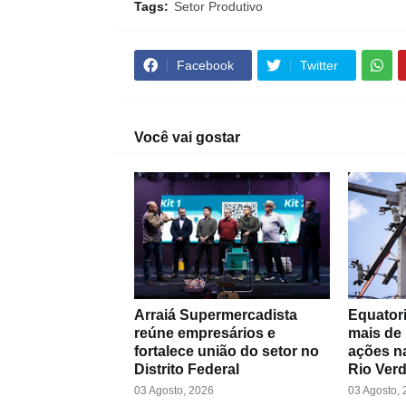
Tags:
Setor Produtivo
Facebook
Twitter
Você vai gostar
Arraiá Supermercadista
Equatori
reúne empresários e
mais de
fortalece união do setor no
ações na
Distrito Federal
Rio Ver
03 Agosto, 2026
03 Agosto,