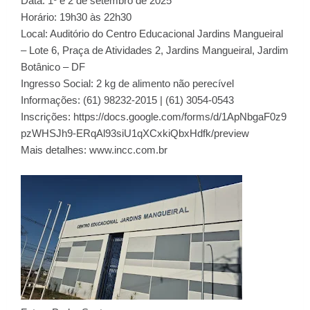
Data: 1º e 2 de setembro de 2025
Horário: 19h30 às 22h30
Local: Auditório do Centro Educacional Jardins Mangueiral
– Lote 6, Praça de Atividades 2, Jardins Mangueiral, Jardim
Botânico – DF
Ingresso Social: 2 kg de alimento não perecível
Informações: (61) 98232-2015 | (61) 3054-0543
Inscrições:
https://docs.google.com/forms/d/1ApNbgaF0z9
pzWHSJh9-ERqAl93siU1qXCxkiQbxHdfk/preview
Mais detalhes:
www.incc.com.br