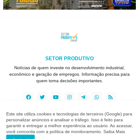
SETOR PRODUTIVO
Notícias de quem investe no desenvolvimento industrial,
econômico e geração de empregos. Informação precisa para
quem toma decisões importantes.
Este site utiliza cookies e tecnologias de terceiros (Google) para
personalizar anúncios e analisar o tráfego. Isso é feito para
Copyright ©
2026
Setor Produtivo
garantir e entregar a melhor experiência ao usuário. Ao acessar,
você concorda com a política de monitoramento.
Saiba Mais
INÍCIO
SOBRE
CONTATO
LGPD
EXPEDIENTE