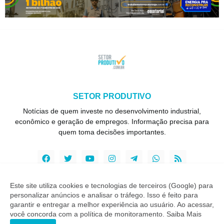
SETOR PRODUTIVO
Notícias de quem investe no desenvolvimento industrial,
econômico e geração de empregos. Informação precisa para
quem toma decisões importantes.
Este site utiliza cookies e tecnologias de terceiros (Google) para
personalizar anúncios e analisar o tráfego. Isso é feito para
Copyright ©
2026
Setor Produtivo
garantir e entregar a melhor experiência ao usuário. Ao acessar,
você concorda com a política de monitoramento.
Saiba Mais
INÍCIO
SOBRE
CONTATO
LGPD
EXPEDIENTE