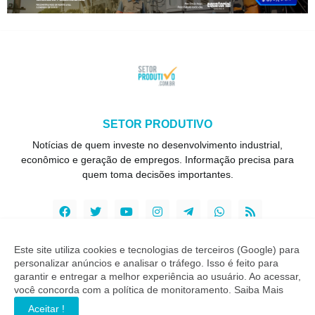
SETOR PRODUTIVO
Notícias de quem investe no desenvolvimento industrial,
econômico e geração de empregos. Informação precisa para
quem toma decisões importantes.
Este site utiliza cookies e tecnologias de terceiros (Google) para
personalizar anúncios e analisar o tráfego. Isso é feito para
Copyright ©
2026
Setor Produtivo
garantir e entregar a melhor experiência ao usuário. Ao acessar,
você concorda com a política de monitoramento.
Saiba Mais
INÍCIO
SOBRE
CONTATO
LGPD
EXPEDIENTE
Aceitar !
EDITORIAL
MÍDIA KIT
SP ZAP