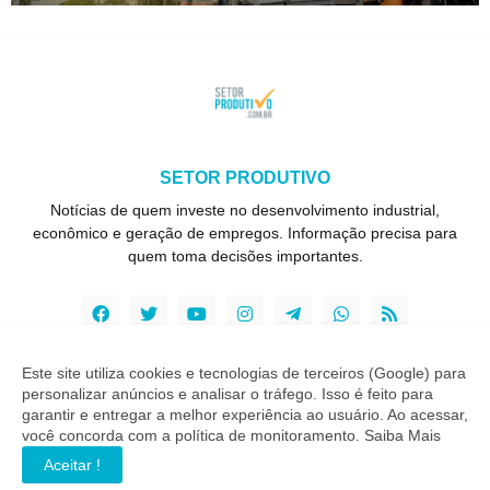
SETOR PRODUTIVO
Notícias de quem investe no desenvolvimento industrial,
econômico e geração de empregos. Informação precisa para
quem toma decisões importantes.
Este site utiliza cookies e tecnologias de terceiros (Google) para
personalizar anúncios e analisar o tráfego. Isso é feito para
Copyright ©
2026
Setor Produtivo
garantir e entregar a melhor experiência ao usuário. Ao acessar,
você concorda com a política de monitoramento.
Saiba Mais
INÍCIO
SOBRE
CONTATO
LGPD
EXPEDIENTE
Aceitar !
EDITORIAL
MÍDIA KIT
SP ZAP