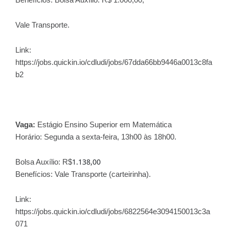
Vale Transporte.
Link:
https://jobs.quickin.io/cdludi/jobs/67dda66bb9446a0013c8fa
b2
Vaga:
Estágio Ensino Superior em Matemática
Horário:
Segunda a sexta-feira, 13h00 às 18h00.
1.138,00
Bolsa Auxílio: R$
Benefícios:
Vale Transporte (carteirinha).
Link:
https://jobs.quickin.io/cdludi/jobs/6822564e3094150013c3a
071