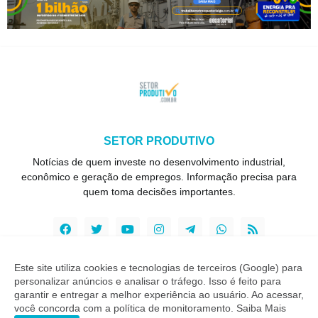
SETOR PRODUTIVO
Notícias de quem investe no desenvolvimento industrial,
econômico e geração de empregos. Informação precisa para
quem toma decisões importantes.
Este site utiliza cookies e tecnologias de terceiros (Google) para
personalizar anúncios e analisar o tráfego. Isso é feito para
Copyright ©
2026
Setor Produtivo
garantir e entregar a melhor experiência ao usuário. Ao acessar,
você concorda com a política de monitoramento.
Saiba Mais
INÍCIO
SOBRE
CONTATO
LGPD
EXPEDIENTE