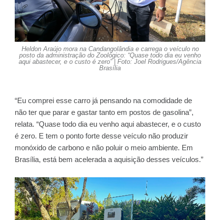
Heldon Araújo mora na Candangolândia e carrega o veículo no
posto da administração do Zoológico: “Quase todo dia eu venho
aqui abastecer, e o custo é zero” | Foto: Joel Rodrigues/Agência
Brasília
“Eu comprei esse carro já pensando na comodidade de
não ter que parar e gastar tanto em postos de gasolina”,
relata. “Quase todo dia eu venho aqui abastecer, e o custo
é zero. E tem o ponto forte desse veículo não produzir
monóxido de carbono e não poluir o meio ambiente. Em
Brasília, está bem acelerada a aquisição desses veículos.”