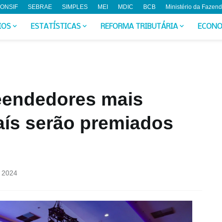
ONSIF
SEBRAE
SIMPLES
MEI
MDIC
BCB
Ministério da Fazen
IOS
ESTATÍSTICAS
REFORMA TRIBUTÁRIA
ECONO
eendedores mais
aís serão premiados
 2024