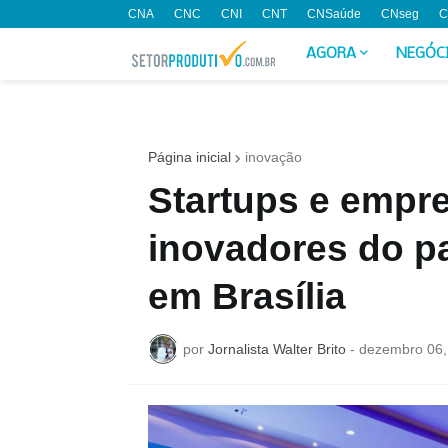
CNA
CNC
CNI
CNT
CNSaúde
CNseg
C
AGORA
NEGÓC
Página inicial
inovação
Startups e empr
inovadores do p
em Brasília
por
Jornalista Walter Brito
-
dezembro 06,