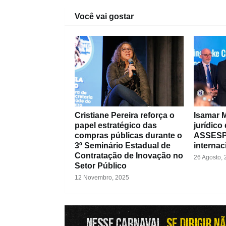
Você vai gostar
Cristiane Pereira reforça o
Isamar M
papel estratégico das
jurídico
compras públicas durante o
ASSESPR
3º Seminário Estadual de
internac
Contratação de Inovação no
26 Agosto,
Setor Público
12 Novembro, 2025