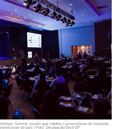
l Startups Summit, evento que celebra o ecossistema de inovação,
romissoras do país | Foto: Divulgação/Secti-DF