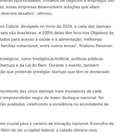
númeras oportunidades, modelos de negócios e empregos são
ais, essas empresas desenvolvem soluções que aliam
diversos desafios”, afirmou.
 Cabral, divulgado no início de 2024, a cada dez startups
seis são brasileiras, e 100% delas têm foco nos Objetivos de
tados para acesso à saúde e à alimentação, melhorias
amílias vulneráveis, entre outros temas”, finalizou Reisman.
égicos, como Inteligência Artificial, políticas públicas
 Startups e da Lei do Bem. Durante o evento, também
ção que pretende prestigiar startups que têm se destacado
hecimento das cinco startups mais inovadoras de cada
a o empreendedor negro de maior destaque nacional. No
rão avaliadas, celebrando a excelência no ecossistema de
 crucial para o cenário de inovação nacional. A escolha de
Além de ser a capital federal, a cidade oferece uma