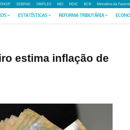
ONSIF
SEBRAE
SIMPLES
MEI
MDIC
BCB
Ministério da Fazen
IOS
ESTATÍSTICAS
REFORMA TRIBUTÁRIA
ECONO
ro estima inflação de