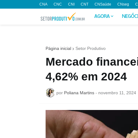
CNA
CNC
CNI
CNT
CNSaúde
CNseg
C
AGORA
NEGÓC
Página inicial
Setor Produtivo
Mercado financei
4,62% em 2024
por
Poliana Martins
-
novembro 11, 2024