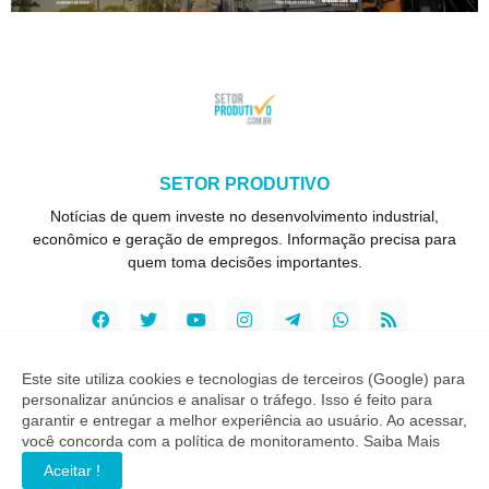
SETOR PRODUTIVO
Notícias de quem investe no desenvolvimento industrial,
econômico e geração de empregos. Informação precisa para
quem toma decisões importantes.
Este site utiliza cookies e tecnologias de terceiros (Google) para
personalizar anúncios e analisar o tráfego. Isso é feito para
Copyright ©
2026
Setor Produtivo
garantir e entregar a melhor experiência ao usuário. Ao acessar,
você concorda com a política de monitoramento.
Saiba Mais
INÍCIO
SOBRE
CONTATO
LGPD
EXPEDIENTE
Aceitar !
EDITORIAL
MÍDIA KIT
SP ZAP