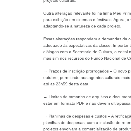
projetos culturais.
Outra alteração relevante foi na linha Meu Pr
para exibição em cinemas e festivais. Agora, a 
adaptando-se à natureza de cada projeto.
Essas alterações respondem a demandas da com
adequado às expectativas da classe. Importan
diálogos com a Secretaria de Cultura, o edital
mas sim nos recursos do Fundo Nacional de Cu
→ Prazos de inscrição prorrogados – O novo pr
outubro, permitindo aos agentes culturais mai
até as 23h59 desta data.
→ Limites de tamanho de arquivos e documen
estar em formato PDF e não devem ultrapass
→ Planilhas de despesas e custos – A retifica
planilhas de despesas, com a inclusão de refe
projetos envolvam a comercialização de produt