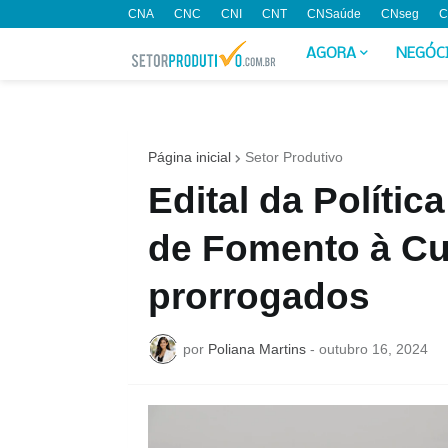
CNA
CNC
CNI
CNT
CNSaúde
CNseg
C
AGORA
NEGÓC
Página inicial
Setor Produtivo
Edital da Polític
de Fomento à Cu
prorrogados
por
Poliana Martins
-
outubro 16, 2024