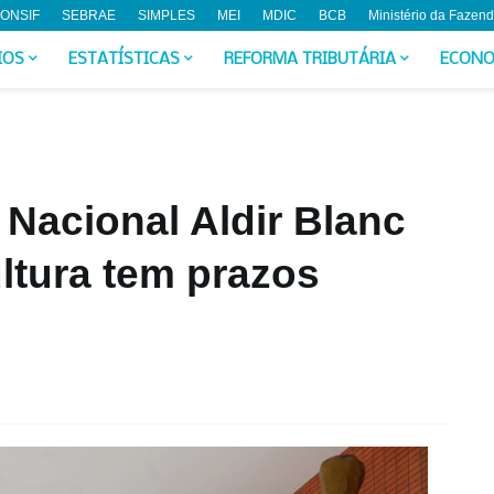
ONSIF
SEBRAE
SIMPLES
MEI
MDIC
BCB
Ministério da Fazen
IOS
ESTATÍSTICAS
REFORMA TRIBUTÁRIA
ECONO
a Nacional Aldir Blanc
ltura tem prazos