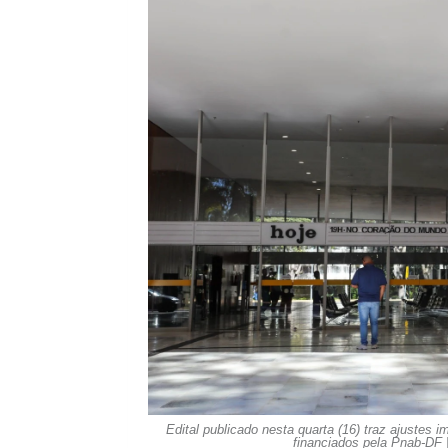
Edital publicado nesta quarta (16) traz ajustes 
financiados pela Pnab-DF |