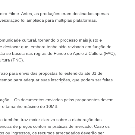
imeiro Filme. Antes, as produções eram destinadas apenas
veiculação foi ampliada para múltiplas plataformas,
unidade cultural, tornando o processo mais justo e
te destacar que, embora tenha sido revisado em função de
 não se baseia nas regras do Fundo de Apoio à Cultura (FAC),
ltura (FNC).
azo para envio das propostas foi estendido até 31 de
s tempo para adequar suas inscrições, que podem ser feitas
tação – Os documentos enviados pelos proponentes devem
ar o tamanho máximo de 10MB.
ção também traz maior clareza sobre a elaboração das
rências de preços conforme práticas de mercado. Caso os
os ou ingressos, os recursos arrecadados deverão ser