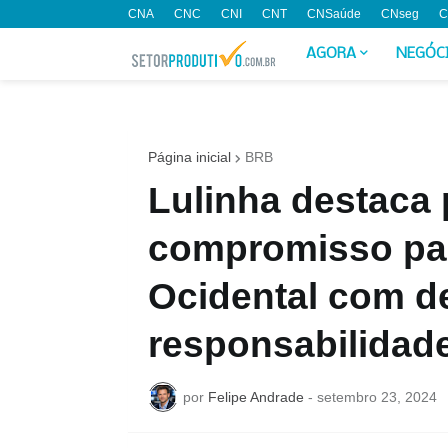
CNA
CNC
CNI
CNT
CNSaúde
CNseg
C
AGORA
NEGÓC
Página inicial
BRB
Lulinha destaca
compromisso par
Ocidental com d
responsabilidad
por
Felipe Andrade
-
setembro 23, 2024