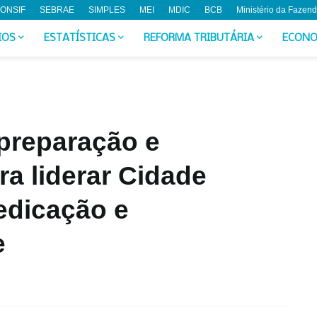
ONSIF
SEBRAE
SIMPLES
MEI
MDIC
BCB
Ministério da Fazen
IOS
ESTATÍSTICAS
REFORMA TRIBUTÁRIA
ECONO
 preparação e
a liderar Cidade
edicação e
e