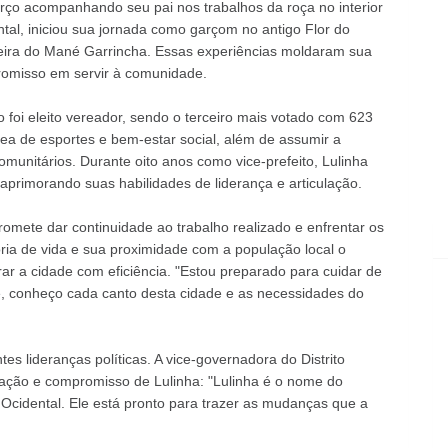
rço acompanhando seu pai nos trabalhos da roça no interior
al, iniciou sua jornada como garçom no antigo Flor do
Feira do Mané Garrincha. Essas experiências moldaram sua
romisso em servir à comunidade.
 foi eleito vereador, sendo o terceiro mais votado com 623
ea de esportes e bem-estar social, além de assumir a
omunitários. Durante oito anos como vice-prefeito, Lulinha
aprimorando suas habilidades de liderança e articulação.
romete dar continuidade ao trabalho realizado e enfrentar os
tória de vida e sua proximidade com a população local o
ar a cidade com eficiência. "Estou preparado para cuidar de
, conheço cada canto desta cidade e as necessidades do
s lideranças políticas. A vice-governadora do Distrito
ovação e compromisso de Lulinha: "Lulinha é o nome do
 Ocidental. Ele está pronto para trazer as mudanças que a