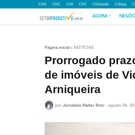
CNA
CNC
CNI
CNT
CNSaúde
CNseg
C
AGORA
NEGÓC
Página inicial
NOTÍCIAS
Prorrogado praz
de imóveis de Vi
Arniqueira
por
Jornalista Walter Brito
-
agosto 06, 20