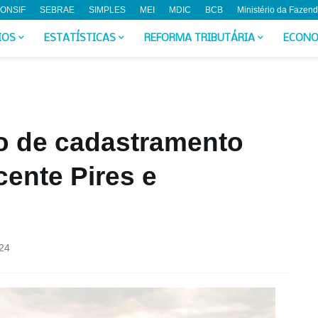
ONSIF
SEBRAE
SIMPLES
MEI
MDIC
BCB
Ministério da Fazen
IOS
ESTATÍSTICAS
REFORMA TRIBUTÁRIA
ECONO
o de cadastramento
cente Pires e
24