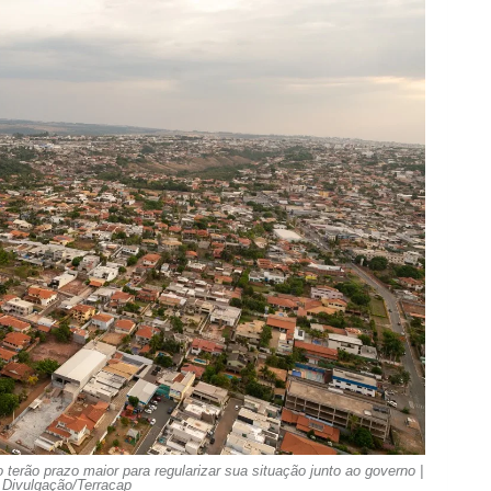
erão prazo maior para regularizar sua situação junto ao governo |
 Divulgação/Terracap