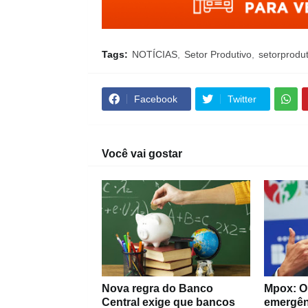
Tags:
NOTÍCIAS
Setor Produtivo
setorprodu
Facebook
Twitter
Você vai gostar
Nova regra do Banco
Mpox: OM
Central exige que bancos
emergên