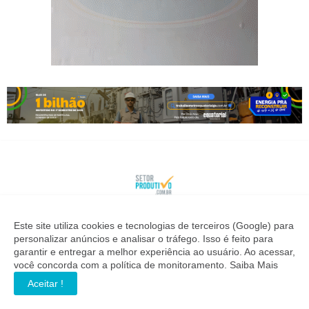
Este site utiliza cookies e tecnologias de terceiros (Google) para
SETOR PRODUTIVO
personalizar anúncios e analisar o tráfego. Isso é feito para
garantir e entregar a melhor experiência ao usuário. Ao acessar,
Notícias de quem investe no desenvolvimento industrial,
você concorda com a política de monitoramento.
Saiba Mais
econômico e geração de empregos. Informação precisa para
quem toma decisões importantes.
Aceitar !