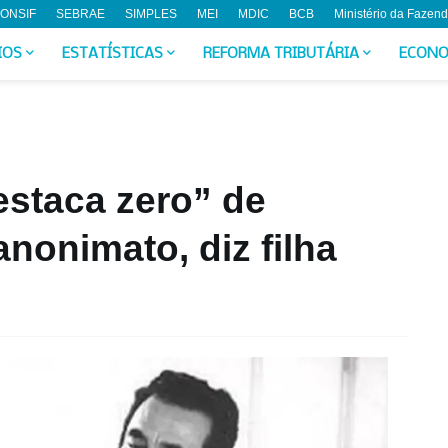
ONSIF
SEBRAE
SIMPLES
MEI
MDIC
BCB
Ministério da Fazen
IOS
ESTATÍSTICAS
REFORMA TRIBUTÁRIA
ECONO
estaca zero” de
 anonimato, diz filha