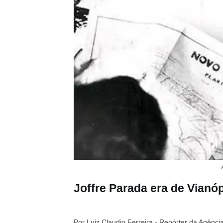
Joffre Parada era de Vianó
Por Luiz Claudio Ferreira - Repórter da Agência 