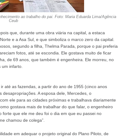
nhecimento ao trabalho do pai. Foto: Maria Eduarda Lima/Agência
Ceub
pois que, durante uma obra viária na capital, a estaca
orte e a Asa Sul, e que simboliza o marco zero da capital.
sos, segundo a filha, Thelma Parada, porque o pai preferia
reciam fotos, até se escondia. Ele gostava muito de ficar
filha, de 69 anos, que também é engenheira. Ele morreu, no
 um infarto.
ir até as fazendas, a partir do ano de 1955 (cinco anos
as desapropriações. A esposa dele, Mercedes, o
com ele para as cidades próximas e trabalhava diariamente
 Como gostava mais de trabalhar do que falar, o engenheiro
ço forte que ele me deu foi o dia em que eu passei no
e me chamou de colega”.
ilidade em adequar o projeto original do Plano Piloto, de