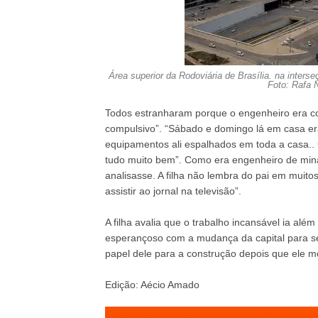
Área superior da Rodoviária de Brasília. na interse
Foto: Rafa 
Todos estranharam porque o engenheiro era co
compulsivo”. “Sábado e domingo lá em casa era
equipamentos ali espalhados em toda a casa.. 
tudo muito bem”. Como era engenheiro de mina
analisasse. A filha não lembra do pai em mui
assistir ao jornal na televisão”.
A filha avalia que o trabalho incansável ia além
esperançoso com a mudança da capital para se
papel dele para a construção depois que ele mo
Edição: Aécio Amado