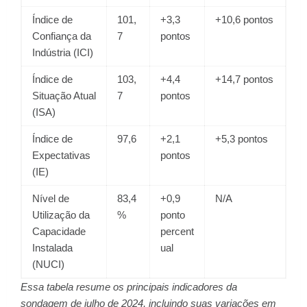
Índice de
101,
+3,3
+10,6 pontos
Confiança da
7
pontos
Indústria (ICI)
Índice de
103,
+4,4
+14,7 pontos
Situação Atual
7
pontos
(ISA)
Índice de
97,6
+2,1
+5,3 pontos
Expectativas
pontos
(IE)
Nível de
83,4
+0,9
N/A
Utilização da
%
ponto
Capacidade
percent
Instalada
ual
(NUCI)
Essa tabela resume os principais indicadores da
sondagem de julho de 2024, incluindo suas variações em