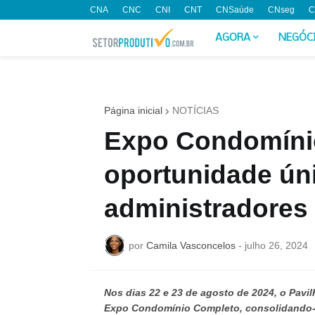
CNA
CNC
CNI
CNT
CNSaúde
CNseg
C
AGORA
NEGÓC
Página inicial
NOTÍCIAS
Expo Condomíni
oportunidade úni
administradores 
por
Camila Vasconcelos
-
julho 26, 2024
Nos dias 22 e 23 de agosto de 2024, o Pavil
Expo Condomínio Completo, consolidando-s