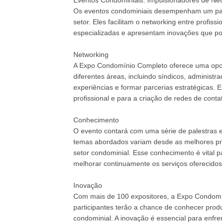
Eventos Condominiais: Impulsionadores de Ne
Os eventos condominiais desempenham um pap
setor. Eles facilitam o networking entre profiss
especializadas e apresentam inovações que po
Networking
A Expo Condomínio Completo oferece uma oport
diferentes áreas, incluindo síndicos, administr
experiências e formar parcerias estratégicas. E
profissional e para a criação de redes de con
Conhecimento
O evento contará com uma série de palestras 
temas abordados variam desde as melhores prát
setor condominial. Esse conhecimento é vital p
melhorar continuamente os serviços oferecido
Inovação
Com mais de 100 expositores, a Expo Condomí
participantes terão a chance de conhecer prod
condominial. A inovação é essencial para enfre