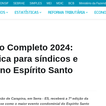
ONSIF
SEBRAE
SIMPLES
MEI
MDIC
BCB
Ministério da Fazen
IOS
ESTATÍSTICAS
REFORMA TRIBUTÁRIA
ECONO
o Completo 2024:
ca para síndicos e
no Espírito Santo
hão de Carapina, em Serra - ES, receberá a 7ª edição da
e como o maior evento condominial do Espírito Santo