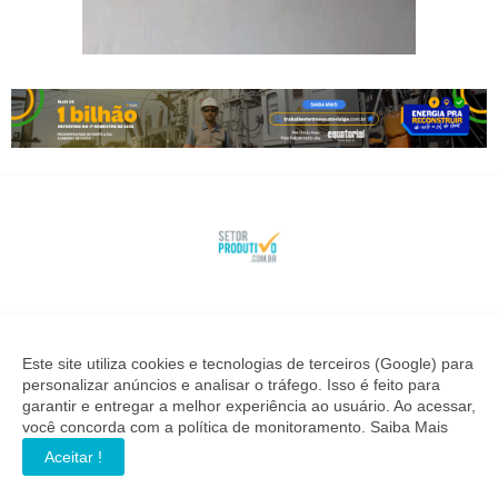
SETOR PRODUTIVO
Notícias de quem investe no desenvolvimento industrial,
Este site utiliza cookies e tecnologias de terceiros (Google) para
econômico e geração de empregos. Informação precisa para
personalizar anúncios e analisar o tráfego. Isso é feito para
quem toma decisões importantes.
garantir e entregar a melhor experiência ao usuário. Ao acessar,
você concorda com a política de monitoramento.
Saiba Mais
Aceitar !