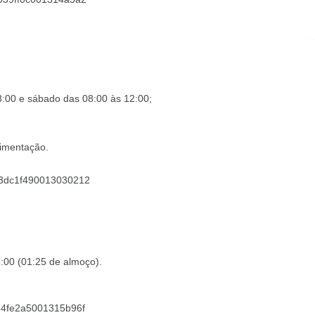
8:00
e sábado das 08:00 às 12:00
;
limentação.
64d3dc1f490013030212
:00 (01:25 de almoço)
.
2b84fe2a5001315b96f