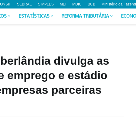
ONSIF
SEBRAE
SIMPLES
MEI
MDIC
BCB
Ministério da Fazen
IOS
ESTATÍSTICAS
REFORMA TRIBUTÁRIA
ECONO
erlândia divulga as
e emprego e estádio
empresas parceiras