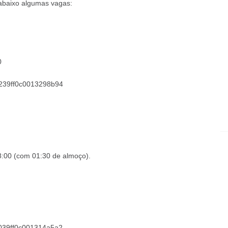
abaixo algumas vagas:
0
761239ff0c0013298b94
8:00 (com 01:30 de almoço)
.
5ac039ff0c001314a5a2