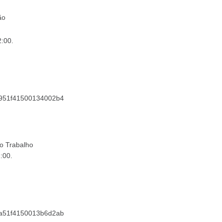
ão
2:00
.
d4d951f41500134002b4
o Trabalho
2:00
.
90ba51f4150013b6d2ab