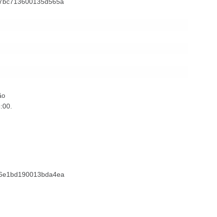
78ba7bc713600135d565a
ão
:00.
34596e1bd190013bda4ea