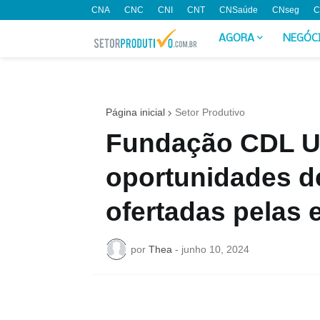
CNA
CNC
CNI
CNT
CNSaúde
CNseg
C
AGORA
NEGÓC
Página inicial
Setor Produtivo
Fundação CDL Ub
oportunidades d
ofertadas pelas 
por
Thea
-
junho 10, 2024