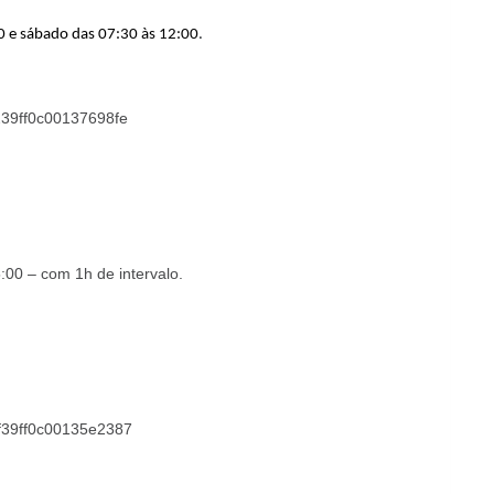
30 e sábado das 07:30 às 12:00
.
61239ff0c00137698fe
:00 – com 1h de intervalo
.
6ef39ff0c00135e2387