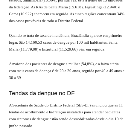
estados; Samambaia (18.364), por sua vez, está à frente de 13 unidades
da federação. As RAs de Santa Maria (15.618), Taguatinga (12.940) e
Gama (10.922) aparecem em seguida. As cinco regiões concentram 34%
dos casos prováveis de todo o Distrito Federal.
Quando se trata de taxa de incidência, Brazlândia aparece em primeiro
lugar. São 14.160,53 casos de dengue por 100 mil habitantes. Santa
Maria (11.779,88) e Estrutural (11.529,66) vêm em seguida.
A maioria dos pacientes de dengue é mulher (54,8%), e a faixa etária
com mais casos da doença é de 20 a 29 anos, seguida por 40 a 49 anos e
30 a 39.
Tendas da dengue no DF
A Secretaria de Saúde do Distrito Federal (SES-DF) anunciou que as 11
tendas de acolhimento e hidratação instaladas para atender pacientes
com sintomas de dengue estão sendo desmobilizadas desde o dia 10 de
junho passado.