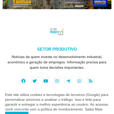
SETOR PRODUTIVO
Notícias de quem investe no desenvolvimento industrial,
econômico e geração de empregos. Informação precisa para
quem toma decisões importantes.
Este site utiliza cookies e tecnologias de terceiros (Google) para
personalizar anúncios e analisar o tráfego. Isso é feito para
Copyright ©
2026
Setor Produtivo
garantir e entregar a melhor experiência ao usuário. Ao acessar,
você concorda com a política de monitoramento.
Saiba Mais
INÍCIO
SOBRE
CONTATO
LGPD
EXPEDIENTE