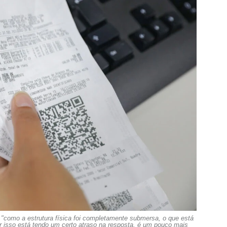
"como a estrutura física foi completamente submersa, o que está
 isso está tendo um certo atraso na resposta, é um pouco mais