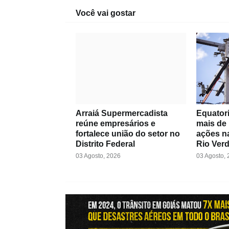
Você vai gostar
Arraiá Supermercadista
Equatori
reúne empresários e
mais de
fortalece união do setor no
ações na
Distrito Federal
Rio Ver
03 Agosto, 2026
03 Agosto,