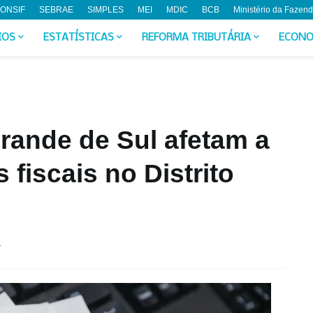
ONSIF
SEBRAE
SIMPLES
MEI
MDIC
BCB
Ministério da Fazen
IOS
ESTATÍSTICAS
REFORMA TRIBUTÁRIA
ECONO
rande de Sul afetam a
fiscais no Distrito
4