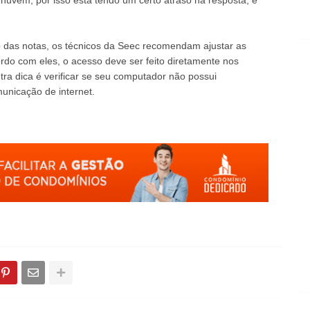
nuvem, por isso está tendo um certo atraso na resposta, é
 das notas, os técnicos da Seec recomendam ajustar as
ordo com eles, o acesso deve ser feito diretamente nos
tra dica é verificar se seu computador não possui
unicação de internet.