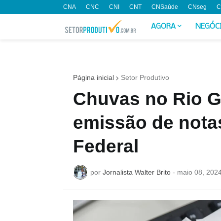
CNA
CNC
CNI
CNT
CNSaúde
CNseg
C
AGORA
NEGÓC
Página inicial
Setor Produtivo
Chuvas no Rio G
emissão de notas 
Federal
por
Jornalista Walter Brito
-
maio 08, 202