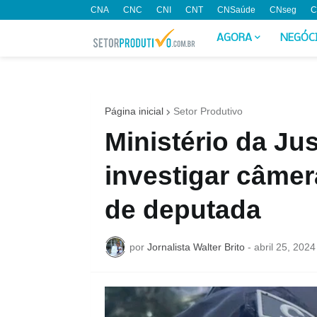
CNA
CNC
CNI
CNT
CNSaúde
CNseg
C
AGORA
NEGÓC
Página inicial
Setor Produtivo
Ministério da Ju
investigar câme
de deputada
por
Jornalista Walter Brito
-
abril 25, 2024