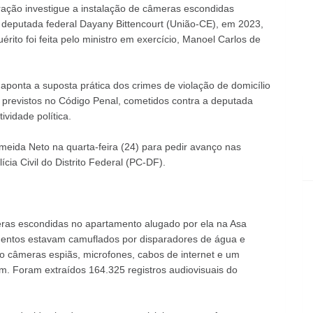
oração investigue a instalação de câmeras escondidas
deputada federal Dayany Bittencourt (União-CE), em 2023,
uérito foi feita pelo ministro em exercício, Manoel Carlos de
 aponta a suposta prática dos crimes de violação de domicílio
s previstos no Código Penal, cometidos contra a deputada
vidade política.
eida Neto na quarta-feira (24) para pedir avanço nas
ia Civil do Distrito Federal (PC-DF).
as escondidas no apartamento alugado por ela na Asa
entos estavam camuflados por disparadores de água e
o câmeras espiãs, microfones, cabos de internet e um
 Foram extraídos 164.325 registros audiovisuais do