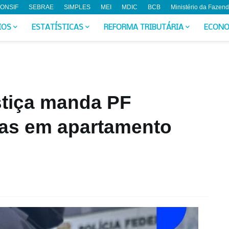
ONSIF
SEBRAE
SIMPLES
MEI
MDIC
BCB
Ministério da Fazen
IOS
ESTATÍSTICAS
REFORMA TRIBUTÁRIA
ECONO
stiça manda PF
ras em apartamento