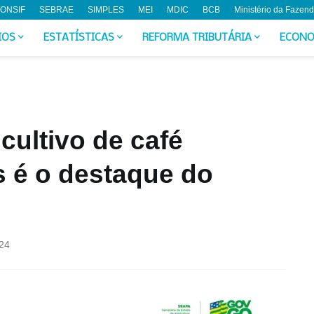
ONSIF
SEBRAE
SIMPLES
MEI
MDIC
BCB
Ministério da Fazen
IOS
ESTATÍSTICAS
REFORMA TRIBUTÁRIA
ECONO
cultivo de café
s é o destaque do
024