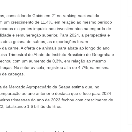
os, consolidando Goiás em 2° no ranking nacional da
com um crescimento de 11,4%, em relação ao mesmo período
ercados exigentes impulsionou investimentos na engorda de
lidade e remuneração superior. Para 2024, a perspectiva é
cadeia goiana de suínos, as exportações foram
 da carne. A oferta de animais para abate ao longo do ano
a Trimestral de Abate do Instituto Brasileiro de Geografia e
23 fechou com um aumento de 0,3%, em relação ao mesmo
beças. No setor avícola, registrou alta de 4,7%, na mesma
s de cabeças.
ncia de Mercado Agropecuário da Seapa estima que, no
omparação ao ano anterior e destaca que o foco para 2024
meiros trimestres do ano de 2023 fechou com crescimento de
totalizando 1,6 bilhão de litros.