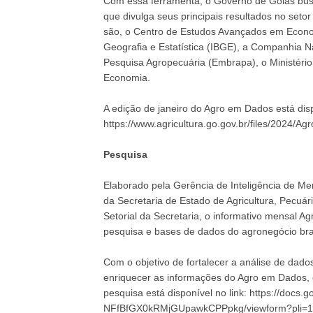
Com essa ferramenta, o Governo de Goiás bus
que divulga seus principais resultados no set
são, o Centro de Estudos Avançados em Economi
Geografia e Estatística (IBGE), a Companhia N
Pesquisa Agropecuária (Embrapa), o Ministério 
Economia.
A edição de janeiro do Agro em Dados está dispo
https://www.agricultura.go.gov.br/files/20
Pesquisa
Elaborado pela Gerência de Inteligência de M
da Secretaria de Estado de Agricultura, Pecu
Setorial da Secretaria, o informativo mensal Ag
pesquisa e bases de dados do agronegócio bras
Com o objetivo de fortalecer a análise de da
enriquecer as informações do Agro em Dados, c
pesquisa está disponível no link:
https://docs
NFfBfGX0kRMjGUpawkCPPpkg/viewform?pli=1