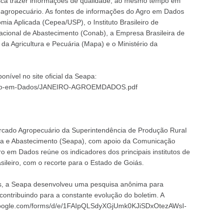
ca trazer informações de qualidade, ao mesmo tempo em
or agropecuário. As fontes de informações do Agro em Dados
a Aplicada (Cepea/USP), o Instituto Brasileiro de
acional de Abastecimento (Conab), a Empresa Brasileira de
da Agricultura e Pecuária (Mapa) e o Ministério da
nível no site oficial da Seapa:
24/Agro-em-Dados/JANEIRO-AGROEMDADOS.pdf
ercado Agropecuário da Superintendência de Produção Rural
ária e Abastecimento (Seapa), com apoio da Comunicação
ro em Dados reúne os indicadores dos principais institutos de
ileiro, com o recorte para o Estado de Goiás.
dos, a Seapa desenvolveu uma pesquisa anônima para
ontribuindo para a constante evolução do boletim. A
.google.com/forms/d/e/1FAIpQLSdyXGjUmk0KJiSDxOtezAWsI-