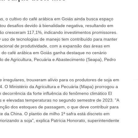
s, o cultivo do café arábica em Goiás ainda busca espaço
ntou desafios devido à bienalidade negativa, resultando em
ão cresceram 117,1%, indicando investimentos promissores.
 uso de tecnologias de manejo tem contribuído para manter
acional de produtividade, com a expansão das áreas em
o do café arábica em Goiás ganha destaque no cenário
tado de Agricultura, Pecuária e Abastecimento (Seapa), Pedro
 irregulares, trouxeram alívio para os produtores de soja em
4. O Ministério da Agricultura e Pecuária (Mapa) prorrogou a
decorrência da forte influência do fenômeno climático El
as e elevadas temperaturas no segundo semestre de 2023. "A
enção dos estoques de passagem, o que deve contribuir para
 da China. O plantio de milho 1ª safra está discreto em
iorizando a soja", explica Patrícia Honorato, superintendente