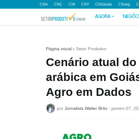
CNA
CNC
CNI
CNT
CNSaúde
CNseg
C
AGORA
NEGÓC
Página inicial
Setor Produtivo
Cenário atual do 
arábica em Goiá
Agro em Dados
por
Jornalista Walter Brito
-
janeiro 07, 2