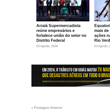
Arraiá Supermercadista
Equatori
reúne empresários e
mais de
fortalece união do setor no
ações na
Distrito Federal
Rio Ver
03 Agosto, 2026
03 Agosto,
Postagem Anterior