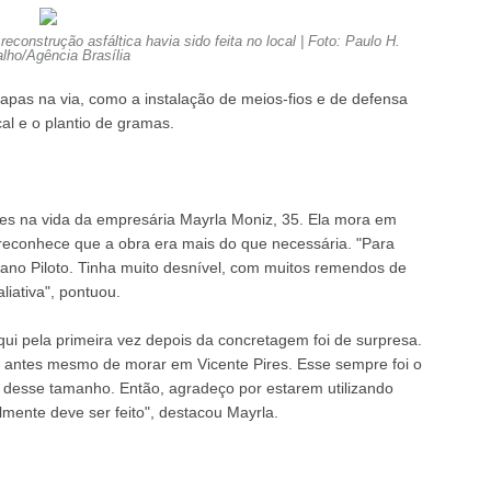
onstrução asfáltica havia sido feita no local | Foto: Paulo H.
lho/Agência Brasília
etapas na via, como a instalação de meios-fios e de defensa
cal e o plantio de gramas.
tes na vida da empresária Mayrla Moniz, 35. Ela mora em
reconhece que a obra era mais do que necessária. "Para
lano Piloto. Tinha muito desnível, com muitos remendos de
iativa", pontuou.
ui pela primeira vez depois da concretagem foi de surpresa.
a, antes mesmo de morar em Vicente Pires. Esse sempre foi o
 desse tamanho. Então, agradeço por estarem utilizando
mente deve ser feito", destacou Mayrla.