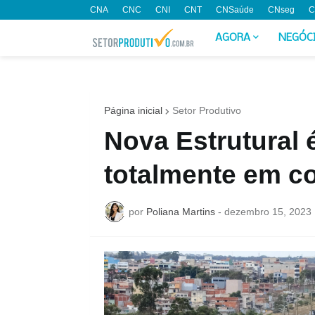
CNA
CNC
CNI
CNT
CNSaúde
CNseg
C
AGORA
NEGÓC
Página inicial
Setor Produtivo
Nova Estrutural é
totalmente em c
por
Poliana Martins
-
dezembro 15, 2023