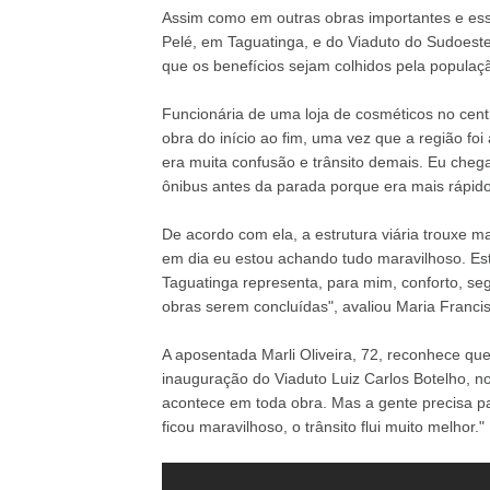
Assim como em outras obras importantes e ess
Pelé, em Taguatinga, e do Viaduto do Sudoeste
que os benefícios sejam colhidos pela populaç
Funcionária de uma loja de cosméticos no cent
obra do início ao fim, uma vez que a região foi
era muita confusão e trânsito demais. Eu cheg
ônibus antes da parada porque era mais rápido
De acordo com ela, a estrutura viária trouxe m
em dia eu estou achando tudo maravilhoso. E
Taguatinga representa, para mim, conforto, se
obras serem concluídas", avaliou Maria Francis
A aposentada Marli Oliveira, 72, reconhece que
inauguração do Viaduto Luiz Carlos Botelho, n
acontece em toda obra. Mas a gente precisa pas
ficou maravilhoso, o trânsito flui muito melhor."