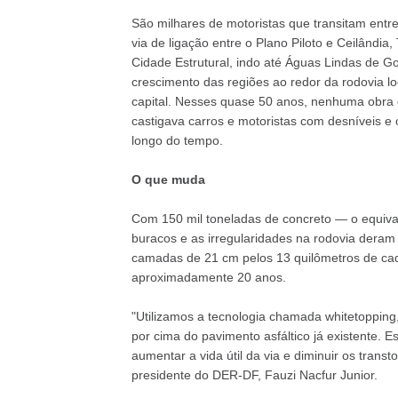
São milhares de motoristas que transitam entr
via de ligação entre o Plano Piloto e Ceilândi
Cidade Estrutural, indo até Águas Lindas de G
crescimento das regiões ao redor da rodovia l
capital. Nesses quase 50 anos, nenhuma obra co
castigava carros e motoristas com desníveis e
longo do tempo.
O que muda
Com 150 mil toneladas de concreto — o equiva
buracos e as irregularidades na rodovia dera
camadas de 21 cm pelos 13 quilômetros de cada 
aproximadamente 20 anos.
"Utilizamos a tecnologia chamada whitetopping
por cima do pavimento asfáltico já existente. 
aumentar a vida útil da via e diminuir os transt
presidente do DER-DF, Fauzi Nacfur Junior.