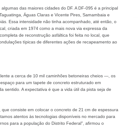
e algumas das maiores cidades do DF. A DF-095 é a principal
a, Taguatinga, Águas Claras e Vicente Pires, Samambaia e
oiás. Essa intensidade não tinha acompanhado, até então, o
ocal, criada em 1974 como a mais nova via expressa da
mpleta de reconstrução asfáltica foi feita no local, que
 ondulações típicas de diferentes ações de recapeamento ao
lente a cerca de 10 mil caminhões betoneiras cheios —, os
m espaço para um tapete de concreto estruturado em
sentido. A expectativa é que a vida útil da pista seja de
, que consiste em colocar o concreto de 21 cm de espessura
Estamos atentos às tecnologias disponíveis no mercado para
ornos para a população do Distrito Federal", afirmou o