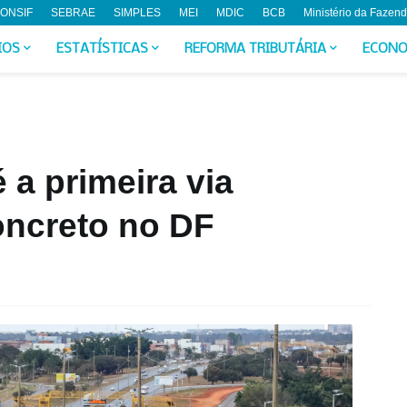
ONSIF
SEBRAE
SIMPLES
MEI
MDIC
BCB
Ministério da Fazen
IOS
ESTATÍSTICAS
REFORMA TRIBUTÁRIA
ECONO
 a primeira via
oncreto no DF