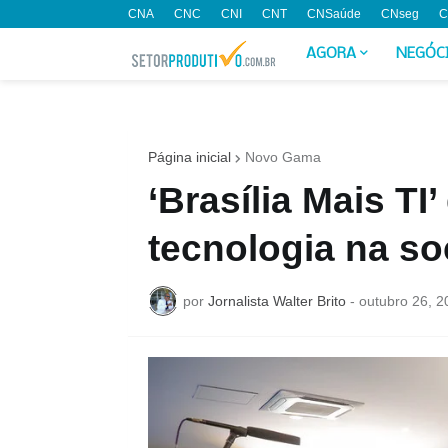
CNA
CNC
CNI
CNT
CNSaúde
CNseg
C
AGORA
NEGÓC
Página inicial
Novo Gama
‘Brasília Mais TI
tecnologia na s
por
Jornalista Walter Brito
-
outubro 26, 2