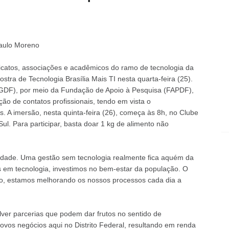
Saulo Moreno
icatos, associações e acadêmicos do ramo de tecnologia da
stra de Tecnologia Brasília Mais TI nesta quarta-feira (25).
 (GDF), por meio da Fundação de Apoio à Pesquisa (FAPDF),
ão de contatos profissionais, tendo em vista o
. A imersão, nesta quinta-feira (26), começa às 8h, no Clube
ul. Para participar, basta doar 1 kg de alimento não
dade. Uma gestão sem tecnologia realmente fica aquém da
s em tecnologia, investimos no bem-estar da população. O
ro, estamos melhorando os nossos processos cada dia a
er parcerias que podem dar frutos no sentido de
vos negócios aqui no Distrito Federal, resultando em renda