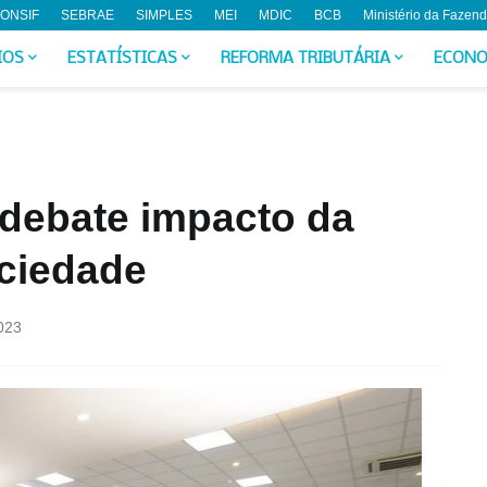
ONSIF
SEBRAE
SIMPLES
MEI
MDIC
BCB
Ministério da Fazen
IOS
ESTATÍSTICAS
REFORMA TRIBUTÁRIA
ECONO
’ debate impacto da
ociedade
023